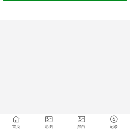
首页
彩图
黑白
记录